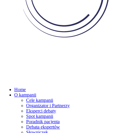
Home
O kampanii
Cele kampanii
Organizator i Partnerzy
Eksperci debaty
Spot kampanii
Poradnik pacjenta
Debata ekspertów
Słowniczek