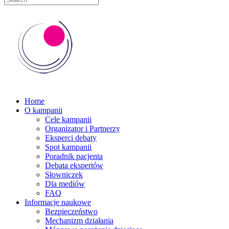
Home
O kampanii
Cele kampanii
Organizator i Partnerzy
Eksperci debaty
Spot kampanii
Poradnik pacjenta
Debata ekspertów
Słowniczek
Dla mediów
FAQ
Informacje naukowe
Bezpieczeństwo
Mechanizm działania