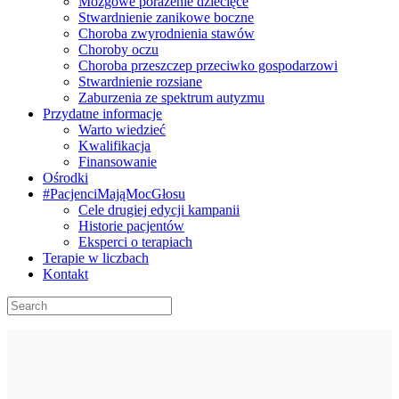
Mózgowe porażenie dziecięce
Stwardnienie zanikowe boczne
Choroba zwyrodnienia stawów
Choroby oczu
Choroba przeszczep przeciwko gospodarzowi
Stwardnienie rozsiane
Zaburzenia ze spektrum autyzmu
Przydatne informacje
Warto wiedzieć
Kwalifikacja
Finansowanie
Ośrodki
#PacjenciMająMocGłosu
Cele drugiej edycji kampanii
Historie pacjentów
Eksperci o terapiach
Terapie w liczbach
Kontakt