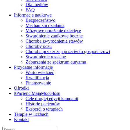
Dla mediów
FAQ
Informacje naukowe
Bezpieczeństwo
Mechanizm działania
Mózgowe porażenie dziecięce
Stwardnienie zanikowe boczne
Choroba zwyrodnienia stawów
Choroby oczu
Choroba przeszczep przeciwko gospodarzowi
Stwardnienie rozsiane
Zaburzenia ze spektrum autyzmu
Przydatne informacje
Warto wiedzieć
Kwalifikacja
Finansowanie
Ośrodki
#PacjenciMająMocGłosu
Cele drugiej edycji kampanii
Historie pacjentów
Eksperci o terapiach
Terapie w liczbach
Kontakt