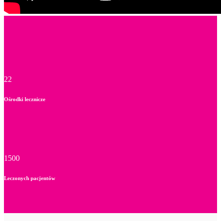
22
Ośrodki lecznicze
1500
Leczonych pacjentów