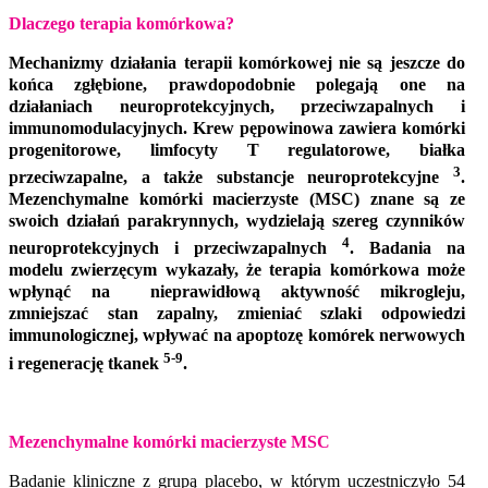
Dlaczego terapia komórkowa?
Mechanizmy działania terapii komórkowej nie są jeszcze do
końca zgłębione, prawdopodobnie polegają one na
działaniach neuroprotekcyjnych, przeciwzapalnych i
immunomodulacyjnych. Krew pępowinowa zawiera komórki
progenitorowe, limfocyty T regulatorowe, białka
3
przeciwzapalne, a także substancje neuroprotekcyjne
.
Mezenchymalne komórki macierzyste (MSC) znane są ze
swoich działań parakrynnych, wydzielają szereg czynników
4
neuroprotekcyjnych i przeciwzapalnych
. Badania na
modelu zwierzęcym wykazały, że terapia komórkowa może
wpłynąć na nieprawidłową aktywność mikrogleju,
zmniejszać stan zapalny, zmieniać szlaki odpowiedzi
immunologicznej, wpływać na apoptozę komórek nerwowych
5-9
i regenerację tkanek
.
Mezenchymalne komórki macierzyste MSC
Badanie kliniczne z grupą placebo, w którym uczestniczyło 54