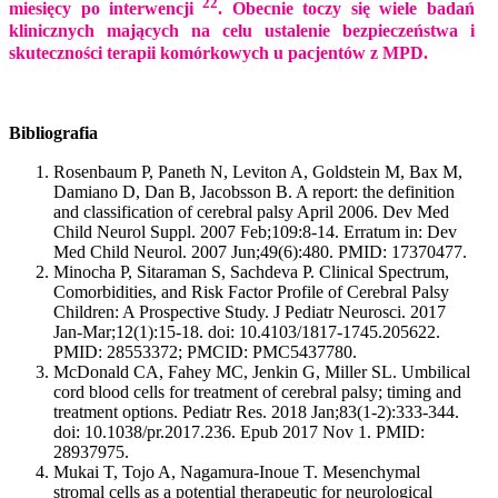
22
miesięcy po interwencji
. Obecnie toczy się wiele badań
klinicznych mających na celu ustalenie bezpieczeństwa i
skuteczności terapii komórkowych u pacjentów z MPD.
Bibliografia
Rosenbaum P, Paneth N, Leviton A, Goldstein M, Bax M,
Damiano D, Dan B, Jacobsson B. A report: the definition
and classification of cerebral palsy April 2006. Dev Med
Child Neurol Suppl. 2007 Feb;109:8-14. Erratum in: Dev
Med Child Neurol. 2007 Jun;49(6):480. PMID: 17370477.
Minocha P, Sitaraman S, Sachdeva P. Clinical Spectrum,
Comorbidities, and Risk Factor Profile of Cerebral Palsy
Children: A Prospective Study. J Pediatr Neurosci. 2017
Jan-Mar;12(1):15-18. doi: 10.4103/1817-1745.205622.
PMID: 28553372; PMCID: PMC5437780.
McDonald CA, Fahey MC, Jenkin G, Miller SL. Umbilical
cord blood cells for treatment of cerebral palsy; timing and
treatment options. Pediatr Res. 2018 Jan;83(1-2):333-344.
doi: 10.1038/pr.2017.236. Epub 2017 Nov 1. PMID:
28937975.
Mukai T, Tojo A, Nagamura-Inoue T. Mesenchymal
stromal cells as a potential therapeutic for neurological