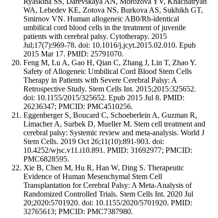
Ryaskina SS, Darevskaya AN, Morozova YV, Khachatryan
WA, Lebedev KE, Zotova NS, Burkova AS, Sukhikh GT,
Smirnov VN. Human allogeneic AB0/Rh-identical
umbilical cord blood cells in the treatment of juvenile
patients with cerebral palsy. Cytotherapy. 2015
Jul;17(7):969-78. doi: 10.1016/j.jcyt.2015.02.010. Epub
2015 Mar 17. PMID: 25791070.
Feng M, Lu A, Gao H, Qian C, Zhang J, Lin T, Zhao Y.
Safety of Allogeneic Umbilical Cord Blood Stem Cells
Therapy in Patients with Severe Cerebral Palsy: A
Retrospective Study. Stem Cells Int. 2015;2015:325652.
doi: 10.1155/2015/325652. Epub 2015 Jul 8. PMID:
26236347; PMCID: PMC4510256.
Eggenberger S, Boucard C, Schoeberlein A, Guzman R,
Limacher A, Surbek D, Mueller M. Stem cell treatment and
cerebral palsy: Systemic review and meta-analysis. World J
Stem Cells. 2019 Oct 26;11(10):891-903. doi:
10.4252/wjsc.v11.i10.891. PMID: 31692977; PMCID:
PMC6828595.
Xie B, Chen M, Hu R, Han W, Ding S. Therapeutic
Evidence of Human Mesenchymal Stem Cell
Transplantation for Cerebral Palsy: A Meta-Analysis of
Randomized Controlled Trials. Stem Cells Int. 2020 Jul
20;2020:5701920. doi: 10.1155/2020/5701920. PMID:
32765613; PMCID: PMC7387980.