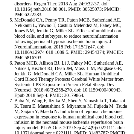
disorders. Regen Ther. 2018 Aug 24;9:32-37. doi:
10.1016/j.reth.2018.08.001. PMID: 30525073; PMCID:
PMC6222283.
McDonald CA, Penny TR, Paton MCB, Sutherland AE,
Nekkanti L, Yawno T, Castillo-Melendez M, Fahey MC,
Jones NM, Jenkin G, Miller SL. Effects of umbilical cord
blood cells, and subtypes, to reduce neuroinflammation
following perinatal hypoxic-ischemic brain injury. J
Neuroinflammation. 2018 Feb 17;15(1):47. doi:
10.1186/s12974-018-1089-5. PMID: 29454374; PMCID:
PMC5816393.
Paton MCB, Allison BJ, Li J, Fahey MC, Sutherland AE,
Nitsos I, Bischof RJ, Dean JM, Moss TJM, Polglase GR,
Jenkin G, McDonald CA, Miller SL. Human Umbilical
Cord Blood Therapy Protects Cerebral White Matter from
Systemic LPS Exposure in Preterm Fetal Sheep. Dev
Neurosci. 2018;40(3):258-270. doi: 10.1159/000490943.
Epub 2018 Sep 4. PMID: 30179864.
Baba N, Wang F, Iizuka M, Shen Y, Yamashita T, Takaishi
K, Tsuru E, Matsushima S, Miyamura M, Fujieda M, Tsuda
M, Sagara Y, Maeda N. Induction of regional chemokine
expression in response to human umbilical cord blood cell
infusion in the neonatal mouse ischemia-reperfusion brain
injury model. PLoS One. 2019 Sep 4;14(9):e0221111. doi:
10.1371/journal.pone.0221111. PMID: 31483787; PMCID: