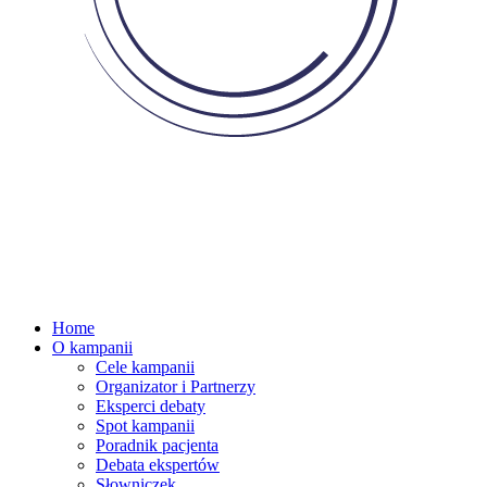
Home
O kampanii
Cele kampanii
Organizator i Partnerzy
Eksperci debaty
Spot kampanii
Poradnik pacjenta
Debata ekspertów
Słowniczek