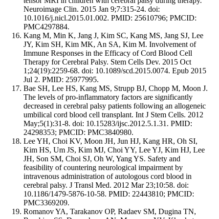
tensor MRI in children with cerebral palsy during therapy.
Neuroimage Clin. 2015 Jan 9;7:315-24. doi:
10.1016/j.nicl.2015.01.002. PMID: 25610796; PMCID:
PMC4297884.
Kang M, Min K, Jang J, Kim SC, Kang MS, Jang SJ, Lee
JY, Kim SH, Kim MK, An SA, Kim M. Involvement of
Immune Responses in the Efficacy of Cord Blood Cell
Therapy for Cerebral Palsy. Stem Cells Dev. 2015 Oct
1;24(19):2259-68. doi: 10.1089/scd.2015.0074. Epub 2015
Jul 2. PMID: 25977995.
Bae SH, Lee HS, Kang MS, Strupp BJ, Chopp M, Moon J.
The levels of pro-inflammatory factors are significantly
decreased in cerebral palsy patients following an allogeneic
umbilical cord blood cell transplant. Int J Stem Cells. 2012
May;5(1):31-8. doi: 10.15283/ijsc.2012.5.1.31. PMID:
24298353; PMCID: PMC3840980.
Lee YH, Choi KV, Moon JH, Jun HJ, Kang HR, Oh SI,
Kim HS, Um JS, Kim MJ, Choi YY, Lee YJ, Kim HJ, Lee
JH, Son SM, Choi SJ, Oh W, Yang YS. Safety and
feasibility of countering neurological impairment by
intravenous administration of autologous cord blood in
cerebral palsy. J Transl Med. 2012 Mar 23;10:58. doi:
10.1186/1479-5876-10-58. PMID: 22443810; PMCID:
PMC3369209.
Romanov YA, Tarakanov OP, Radaev SM, Dugina TN,