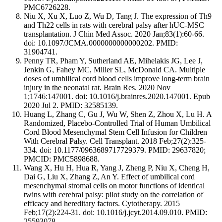
PMC6726228.
Niu X, Xu X, Luo Z, Wu D, Tang J. The expression of Th9
and Th22 cells in rats with cerebral palsy after hUC-MSC
transplantation. J Chin Med Assoc. 2020 Jan;83(1):60-66.
doi: 10.1097/JCMA.0000000000000202. PMID:
31904741.
Penny TR, Pham Y, Sutherland AE, Mihelakis JG, Lee J,
Jenkin G, Fahey MC, Miller SL, McDonald CA. Multiple
doses of umbilical cord blood cells improve long-term brain
injury in the neonatal rat. Brain Res. 2020 Nov
1;1746:147001. doi: 10.1016/j.brainres.2020.147001. Epub
2020 Jul 2. PMID: 32585139.
Huang L, Zhang C, Gu J, Wu W, Shen Z, Zhou X, Lu H. A
Randomized, Placebo-Controlled Trial of Human Umbilical
Cord Blood Mesenchymal Stem Cell Infusion for Children
With Cerebral Palsy. Cell Transplant. 2018 Feb;27(2):325-
334. doi: 10.1177/0963689717729379. PMID: 29637820;
PMCID: PMC5898688.
Wang X, Hu H, Hua R, Yang J, Zheng P, Niu X, Cheng H,
Dai G, Liu X, Zhang Z, An Y. Effect of umbilical cord
mesenchymal stromal cells on motor functions of identical
twins with cerebral palsy: pilot study on the correlation of
efficacy and hereditary factors. Cytotherapy. 2015
Feb;17(2):224-31. doi: 10.1016/j.jcyt.2014.09.010. PMID:
25593078.