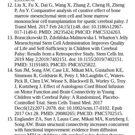
Liu X, Fu X, Dai G, Wang X, Zhang Z, Cheng H, Zheng
P, An Y. Comparative analysis of curative effect of bone
marrow mesenchymal stem cell and bone marrow
mononuclear cell transplantation for spastic cerebral palsy. J
Transl Med. 2017 Feb 24;15(1):48. doi: 10.1186/s12967-
017-1149-0. PMID: 28235424; PMCID: PMC5324263.
Boruczkowski D, Zdolińska-Malinowska I. Wharton’s Jelly
Mesenchymal Stem Cell Administration Improves Quality
of Life and Self-Sufficiency in Children with Cerebral
Palsy: Results from a Retrospective Study. Stem Cells Int.
2019 May 2;2019:7402151. doi: 10.1155/2019/7402151.
PMID: 31191683; PMCID: PMC6525822.
Sun JM, Song AW, Case LE, Mikati MA, Gustafson KE,
Simmons R, Goldstein R, Petry J, McLaughlin C, Waters-
Pick B, Chen LW, Wease S, Blackwell B, Worley G, Troy
J, Kurtzberg J. Effect of Autologous Cord Blood Infusion
on Motor Function and Brain Connectivity in Young
Children with Cerebral Palsy: A Randomized, Placebo-
Controlled Trial. Stem Cells Transl Med. 2017
Dec;6(12):2071-2078. doi: 10.1002/sctm.17-0102. Epub
2017 Oct 28. PMID: 29080265; PMCID: PMC5702515.
Englander ZA, Sun J, Laura Case, Mikati MA, Kurtzberg J,
Song AW. Brain structural connectivity increases concurrent
with functional improvement: evidence from diffusion