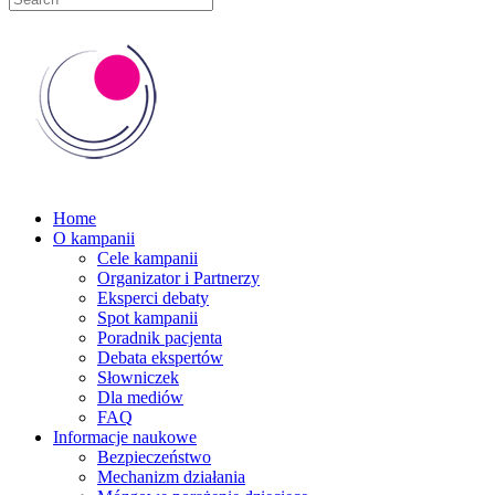
Home
O kampanii
Cele kampanii
Organizator i Partnerzy
Eksperci debaty
Spot kampanii
Poradnik pacjenta
Debata ekspertów
Słowniczek
Dla mediów
FAQ
Informacje naukowe
Bezpieczeństwo
Mechanizm działania