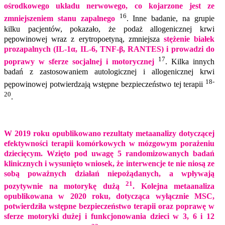
ośrodkowego układu nerwowego, co kojarzone jest ze
16
zmniejszeniem stanu zapalnego
. Inne badanie, na grupie
kilku pacjentów, pokazało, że podaż allogenicznej krwi
pępowinowej wraz z erytropoetyną, zmniejsza
stężenie białek
prozapalnych (IL-1α, IL-6, TNF-β, RANTES) i prowadzi do
17
poprawy w sferze socjalnej i motorycznej
. Kilka innych
badań z zastosowaniem autologicznej i allogenicznej krwi
18-
pępowinowej potwierdzają wstępne bezpieczeństwo tej terapii
20
.
W 2019 roku opublikowano rezultaty metaanalizy dotyczącej
efektywności terapii komórkowych w mózgowym porażeniu
dziecięcym. Wzięto pod uwagę 5 randomizowanych badań
klinicznych i wysunięto wniosek, że interwencje te nie niosą ze
sobą poważnych działań niepożądanych, a wpływają
21
pozytywnie na motorykę dużą
. Kolejna metaanaliza
opublikowana w 2020 roku, dotycząca wyłącznie MSC,
potwierdziła wstępne bezpieczeństwo terapii oraz poprawę w
sferze motoryki dużej i funkcjonowania dzieci w 3, 6 i 12