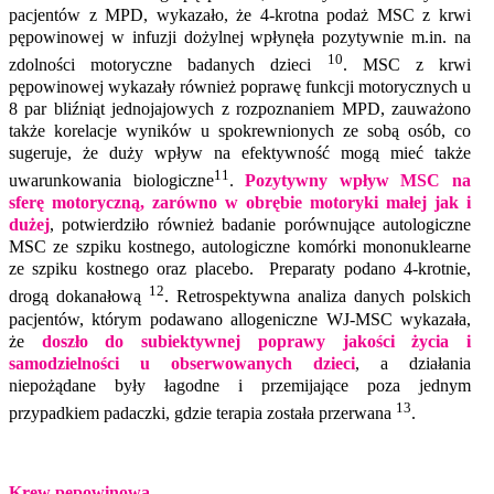
pacjentów z MPD, wykazało, że 4-krotna podaż MSC z krwi
pępowinowej w infuzji dożylnej wpłynęła pozytywnie m.in. na
10
zdolności motoryczne badanych dzieci
. MSC z krwi
pępowinowej wykazały również poprawę funkcji motorycznych u
8 par bliźniąt jednojajowych z rozpoznaniem MPD, zauważono
także korelacje wyników u spokrewnionych ze sobą osób, co
sugeruje, że duży wpływ na efektywność mogą mieć także
11
uwarunkowania biologiczne
.
Pozytywny wpływ MSC na
sferę motoryczną, zarówno w obrębie motoryki małej jak i
dużej
, potwierdziło również badanie porównujące autologiczne
MSC ze szpiku kostnego, autologiczne komórki mononuklearne
ze szpiku kostnego oraz placebo. Preparaty podano 4-krotnie,
12
drogą dokanałową
. Retrospektywna analiza danych polskich
pacjentów, którym podawano allogeniczne WJ-MSC wykazała,
że
doszło do subiektywnej poprawy jakości życia i
samodzielności u obserwowanych dzieci
, a działania
niepożądane były łagodne i przemijające poza jednym
13
przypadkiem padaczki, gdzie terapia została przerwana
.
Krew pępowinowa