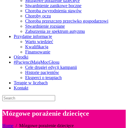
Mózgowe porażenie dziecięce
Stwardnienie zanikowe boczne
Choroba zwyrodnienia stawów
Choroby oczu
Choroba przeszczep przeciwko gospodarzowi
Stwardnienie rozsiane
Zaburzenia ze spektrum autyzmu
Przydatne informacje
Warto wiedzieć
Kwalifikacja
Finansowanie
Ośrodki
#PacjenciMająMocGłosu
Cele drugiej edycji kampanii
Historie pacjentów
Eksperci o terapiach
Terapie w liczbach
Kontakt
Mózgowe porażenie dziecięce
Home
/
Mózgowe porażenie dziecięce