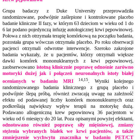
Grupa badaczy z Duke University przeprowadziła
randomizowane, podwójnie zaślepione i kontrolowane placebo
badanie kliniczne II fazy, w którym 63 dzieciom w wieku od 1 do
6 lat podano pojedynczą infuzję autologicznej krwi pępowinowej.
Połowa z nich otrzymała terapię komórkową na początku badania,
pozostała grupa wówczas otrzymała placebo. Po roku obserwacji
pacjenci otrzymali odwrotne interwencje. Szeroko zakrojone
badania wykazały, że u pacjentów, którzy otrzymali większe
dawki komórek mononuklearnych z krwi pępowinowej,
zaobserwowano
istotną klinicznie poprawę odnośnie zarówno
motoryki dużej jak i połączeń neuronalnych istoty białej
14,15
ocenianych w badaniu MRI
. Wyniki kolejnego
randomizowanego badania klinicznego z grupą placebo i
podwójnie ślepą próbą, również zwracają uwagę na zależność
efektu od podawanej liczby komórek mononuklearnych oraz
podkreślają największy wpływ terapii na motorykę dużą.
Podawano allogeniczną krew pępowinową 36 pacjentom w
wieku od 6 miesięcy do 20 lat. Poza opisanymi powyżej efektami,
odnotowano również poprawę siły mięśniowej, zmiany
stężenia wybranych białek we krwi pacjentów, a także
zmniejszenie wychwytu znacznika w badaniu PET/CT