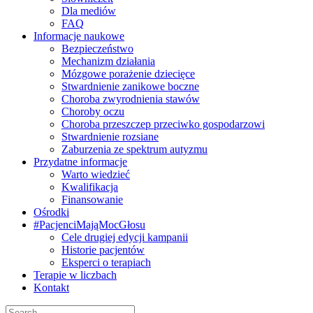
Dla mediów
FAQ
Informacje naukowe
Bezpieczeństwo
Mechanizm działania
Mózgowe porażenie dziecięce
Stwardnienie zanikowe boczne
Choroba zwyrodnienia stawów
Choroby oczu
Choroba przeszczep przeciwko gospodarzowi
Stwardnienie rozsiane
Zaburzenia ze spektrum autyzmu
Przydatne informacje
Warto wiedzieć
Kwalifikacja
Finansowanie
Ośrodki
#PacjenciMająMocGłosu
Cele drugiej edycji kampanii
Historie pacjentów
Eksperci o terapiach
Terapie w liczbach
Kontakt